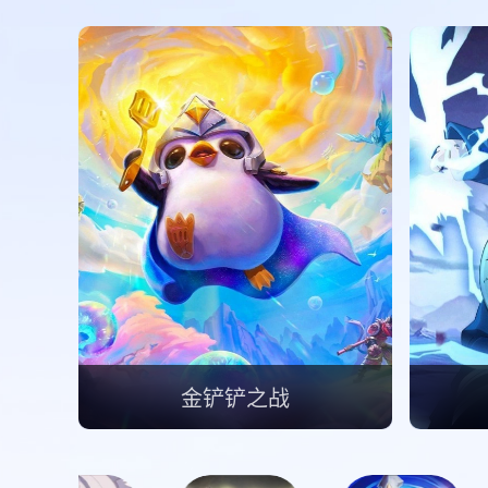
金铲铲之战