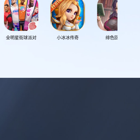
元气骑士前传
小冰冰传奇
绯色回响