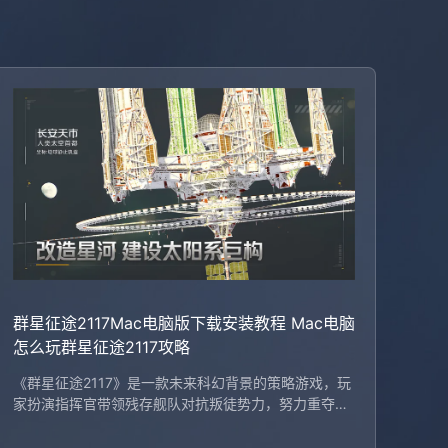
群星征途2117Mac电脑版下载安装教程 Mac电脑
怎么玩群星征途2117攻略
《群星征途2117》是一款未来科幻背景的策略游戏，玩
家扮演指挥官带领残存舰队对抗叛徒势力，努力重夺家
园。想在Mac上体验该游戏，可通过MuMu模拟器（ma
cOS）轻松运行，支持多种实用功能，如键位设置和多