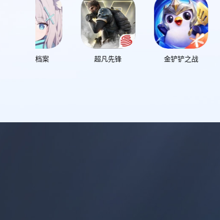
超凡先锋
金铲铲之战
银河境界线