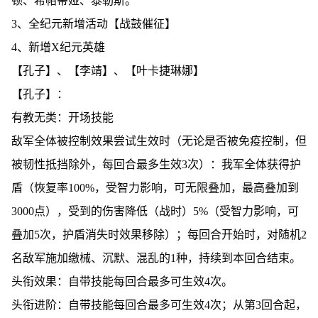
顿、希帕蒂娅、泰勒斯。
3、全纪元新增活动【战鼓催征】
4、新增X纪元英雄
【孔子】、【李靖】、【叶卡捷琳娜】
【孔子】：
有教无类：开场技能
敌军全体被控制效果尝试生效时（无论是否被免疫控制，但
被韧性抵挡除外，每回合最多生效3次）：我军全体获得护
盾（恢复率100%，受智力影响，可无限叠加，最高叠加到
3000点），受到的伤害降低（战时）5%（受智力影响，可
叠加5次，护盾消失时效果移除）；每回合开始时，对随机2
名敌军施加缴械、沉默、混乱的1种，持续到本回合结束。
头衔效果：自带技能每回合最多可生效4次。
头衔进阶：自带技能每回合最多可生效4次；从第3回合起，