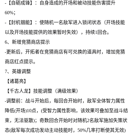
-【自砺成锋】：自身造成的开场和被动技能伤害提升
60%；
-【封机锢能】：使随机一名敌军进入锁闭状态（开场技能
以及开场技能提供的效果暂时失效），持续1回合。
6、新增竞猜商店提示
-更新后，开拓者在竞猜商店有可兑换的道具时，增加竞猜
商店红点提示。
7、英雄调整
【诸葛亮】
【千古人龙】技能调整（满级效果）
-调整前：战斗开始后，每回合开始时，敌军全体智力属性
降低(开场)10点，(受智力属性影响，该效果可叠加至战斗结
束，无法驱散)；奇数回合开始时对随机2名敌军施加失策状
态(敌军每次成功发动主动技能时，50%几率打断使其无效)