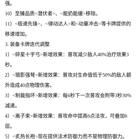
强。
10）至臻品质<潜伏者>、<能奶能缓>移除。
11）<极速先锋>、<律动达人>和<动量冲击>等卡牌提供的
移速增加。
3. 装备卡牌迭代调整
1）<碎星十字弓>新增效果：普攻减少敌人40%治疗效果3
秒。
2）<猎影强弩>新增效果：普攻对生命值低于50%的敌人额
外造成40点物理伤害。
3）<制裁指环>新增效果：每6秒下一次普攻会附带3秒30%
减速。
4）<离子束>新增效果：普攻命中提高6点法攻，可叠加6
层。
5）<炙热长袍>现在提供法术防御力而不是物理防御力。