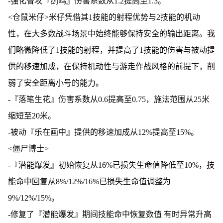
-强化普攻『剑鸣』伤害系数从1.2提高至1.3。
<仓鼠米仔>米仔凭借其1技能的射程优势与2技能的机动
性，在大多数战斗场景中始终能够保持安全的输出距离。我
们略微降低了1技能的射程，并提高了1技能的伤害与被动提
供的移速加成，在保持机动性与游走作战风格的前提下，削
弱了安全距离小号的能力。
-『落笔生花』伤害系数从0.6提高至0.75，施法范围从25米
缩短至20米。
-被动『乐在画中』提供的移速加成从12%提高至15%。
<僵尸博士>
-『潜能爆发』初始恢复从16%已损失生命值降低至10%，技
能命中回复从8%/12%/16%已损失生命值调整为
9%/12%/15%。
-修复了『潜能爆发』期间技能命中恢复数值 有时异常升高