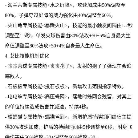
- 海兰蒂斯专属技能<水之屏障>，攻速加成由50%调整至
80%，子弹穿过屏障的威力强化由40%调整至60%。
- 火山龟专属技能<暴躁火山>，技能的最小触发间隔由1.2秒
调整至1.5秒，单发火球伤害由80%法攻+50+5%自身最大生
命值调整至80%法攻+50+4%自身最大生命值。
4. 艾比技能机制优化
- 丧丧苔球专属技能<丧丧孢子>，发射的孢子子弹现在会追
踪敌人。
- 石板板专属技能<投石板板>，新增攻击范围指示特效。
- 电电蛛专属技能<高压蛛网>，落地时蛛网会残留，对其上
的单位持续造成伤害并减速，持续4秒。
- 橘蝠猫专属技能<蝠猫驾到>，新增护盾持续期间给宿主提
供30%攻速加成，护盾的持续时间由5秒调整至8秒，附身飞
弹伤害由50%物攻+30+调整至60%物攻+30。