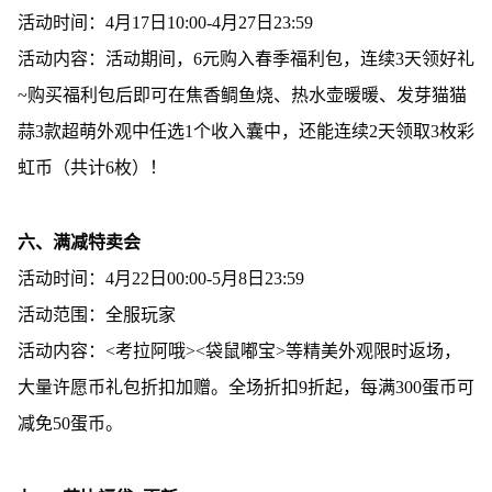
活动时间：4月17日10:00-4月27日23:59
活动内容：活动期间，6元购入春季福利包，连续3天领好礼
~购买福利包后即可在焦香鲷鱼烧、热水壶暖暖、发芽猫猫
蒜3款超萌外观中任选1个收入囊中，还能连续2天领取3枚彩
虹币（共计6枚）！
六、满减特卖会
活动时间：4月22日00:00-5月8日23:59
活动范围：全服玩家
活动内容：<考拉阿哦><袋鼠嘟宝>等精美外观限时返场，
大量许愿币礼包折扣加赠。全场折扣9折起，每满300蛋币可
减免50蛋币。