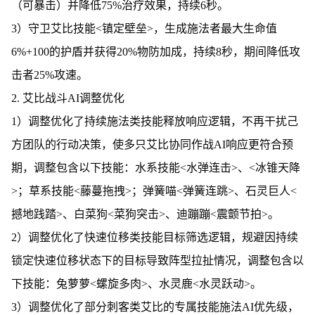
（可暴击）并降低75%治疗效果，持续6秒。
3）守卫艾比技能<镇定壁垒>，生成施法者最大生命值
6%+100的护盾并获得20%物防加成，持续8秒，期间降低攻
击者25%攻速。
2. 艾比战斗AI调整优化
1）调整优化了持续施法类技能释放响应逻辑，不再干扰己
方团队的行动决策，使多只艾比协同作战AI响应更符合预
期，调整包含以下技能：水系技能<水弹连击>、<冰锥天降
>；草系技能<藤蔓拖拽>；弹簧喵<弹簧连跳>、石灵巨人<
撼地践踏>、白菜狗<菜狗突击>、迪蹦蹦<震颤节拍>。
2）调整优化了快速位移类技能目标筛选逻辑，规避因持续
锁定快速位移状态下的目标导致阵型拉扯情况，调整包含以
下技能：兔萝萝<螺旋多肉>、水灵鹿<水灵跃动>。
3）调整优化了部分刺客类艾比的专属技能施法AI优先级，