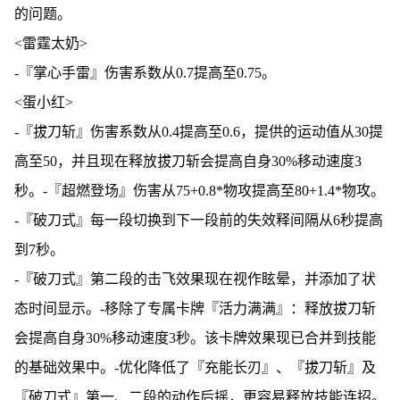
的问题。
<雷霆太奶>
-『掌心手雷』伤害系数从0.7提高至0.75。
<蛋小红>
-『拔刀斩』伤害系数从0.4提高至0.6，提供的运动值从30提
高至50，并且现在释放拔刀斩会提高自身30%移动速度3
秒。-『超燃登场』伤害从75+0.8*物攻提高至80+1.4*物攻。
-『破刀式』每一段切换到下一段前的失效释间隔从6秒提高
到7秒。
-『破刀式』第二段的击飞效果现在视作眩晕，并添加了状
态时间显示。-移除了专属卡牌『活力满满』：释放拔刀斩
会提高自身30%移动速度3秒。该卡牌效果现已合并到技能
的基础效果中。-优化降低了『充能长刃』、『拔刀斩』及
『破刀式』第一、二段的动作后摇，更容易释放技能连招。