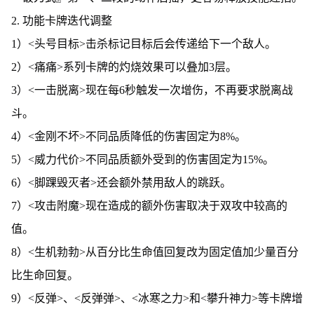
2. 功能卡牌迭代调整
1）<头号目标>击杀标记目标后会传递给下一个敌人。
2）<痛痛>系列卡牌的灼烧效果可以叠加3层。
3）<一击脱离>现在每6秒触发一次增伤，不再要求脱离战
斗。
4）<金刚不坏>不同品质降低的伤害固定为8%。
5）<威力代价>不同品质额外受到的伤害固定为15%。
6）<脚踝毁灭者>还会额外禁用敌人的跳跃。
7）<攻击附魔>现在造成的额外伤害取决于双攻中较高的
值。
8）<生机勃勃>从百分比生命值回复改为固定值加少量百分
比生命回复。
9）<反弹>、<反弹弹>、<冰寒之力>和<攀升神力>等卡牌增