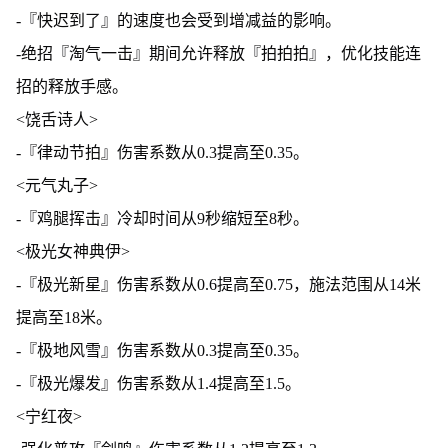
-『快迟到了』的速度也会受到增减益的影响。
-绝招『淘气一击』期间允许释放『拍拍拍』，优化技能连
招的释放手感。
<饶舌诗人>
-『律动节拍』伤害系数从0.3提高至0.35。
<元气丸子>
-『鸡腿挥击』冷却时间从9秒缩短至8秒。
<极光女神典伊>
-『极光新星』伤害系数从0.6提高至0.75，施法范围从14米
提高至18米。
-『极地风雪』伤害系数从0.3提高至0.35。
-『极光爆发』伤害系数从1.4提高至1.5。
<宁红夜>