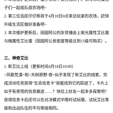
子们一起组队逛农场吧~
2. 第三位岛民仔仔熊将于4月18日0点来访玩家的农场，赶快
升级生活区做好准备吧~
3. 本次维护更新后，田园阿公的杂货铺会上架光属性艾比蛋
与暗属性艾比蛋（田园阿公亲密度等级达到15级可购买）。
三、神奇艾比
1. 新艾比上线（更新时间4月18日10:00）
<风歌荒漠>和<天树原野·夜>似乎发现了新艾比的线索，完
成活动任务获得“生态信息卡”就能找到它的踪迹了，卡片上
似乎有奇怪的信息痕迹……？快拉上好友一起多多探索吧！
获得信息卡后还可以在对决模式中限时试玩哦，试玩艾比等
级和出战队伍的平均等级相同。