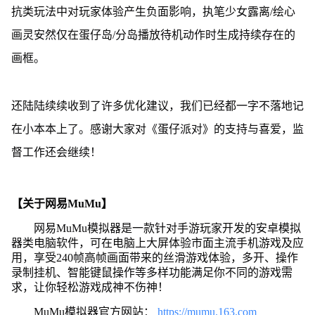
抗类玩法中对玩家体验产生负面影响，执笔少女露离/绘心
画灵安然仅在蛋仔岛/分岛播放待机动作时生成持续存在的
画框。
还陆陆续续收到了许多优化建议，我们已经都一字不落地记
在小本本上了。感谢大家对《蛋仔派对》的支持与喜爱，监
督工作还会继续！
【关于网易MuMu】
网易MuMu模拟器是一款针对手游玩家开发的安卓模拟
器类电脑软件，可在电脑上大屏体验市面主流手机游戏及应
用，享受240帧高帧画面带来的丝滑游戏体验，多开、操作
录制挂机、智能键鼠操作等多样功能满足你不同的游戏需
求，让你轻松游戏成神不伤神！
MuMu模拟器官方网站：
https://mumu.163.com