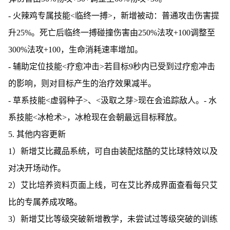
- 火辣鸡专属技能<临终一搏>，新增被动：普通攻击伤害提
升25%。死亡后临终一搏碰撞伤害由250%法攻+100调整至
300%法攻+100，生命消耗速率增加。
- 辅助定位技能<疗愈冲击>若目标9秒内已受到过疗愈冲击
的影响，则对目标产生的治疗效果减半。
- 草系技能<虚弱种子>、<汲取之芽>现在会追踪敌人。- 水
系技能<冰枪术>，冰枪现在会朝最远目标释放。
5. 其他内容更新
1）新增艾比藏品系统，可自由装配炫酷的艾比球特效以及
对决开场动作。
2）艾比培养资料页面上线，可在艾比养成界面查看每只艾
比的专属养成攻略。
3）新增艾比等级突破新增教学，未尝试过等级突破的训练