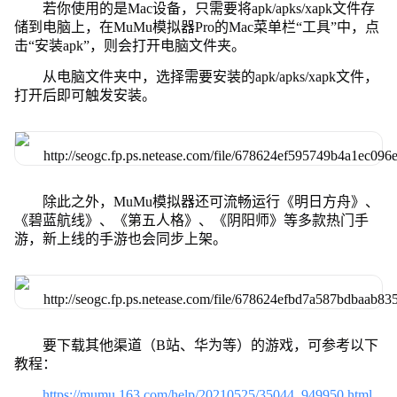
若你使用的是Mac设备，只需要将apk/apks/xapk文件存
储到电脑上，在MuMu模拟器Pro的Mac菜单栏“工具”中，点
击“安装apk”，则会打开电脑文件夹。
从电脑文件夹中，选择需要安装的apk/apks/xapk文件，
打开后即可触发安装。
除此之外，MuMu模拟器还可流畅运行《明日方舟》、
《碧蓝航线》、《第五人格》、《阴阳师》等多款热门手
游，新上线的手游也会同步上架。
要下载其他渠道（B站、华为等）的游戏，可参考以下
教程：
https://mumu.163.com/help/20210525/35044_949950.html