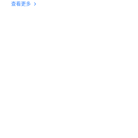
台挂机 按键设置教程
查看更多