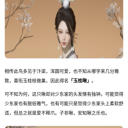
相传此鸟多见于汴梁，浑圆可爱，也不知从哪学来几分雅
致，喜衔玉桂枝做巢，因此得名
「玉桂啾」
。
可不知为何，这只啾却对少东家的头发情有独钟。可能觉得
少东家也有脱俗雅气，也有可能只是觉得少东家头上柔软舒
适，但总之就是爱不释爪。子非啾，安知啾之乐也。