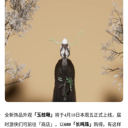
全新饰品外观
「玉桂啾」
将于4月18日本周五正式上线，届
时游侠们可前往「商店」，以
680「长鸣珠」
购得。有这样