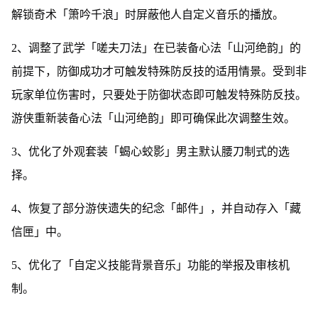
解锁奇术「箫吟千浪」时屏蔽他人自定义音乐的播放。
2、调整了武学「嗟夫刀法」在已装备心法「山河绝韵」的
前提下，防御成功才可触发特殊防反技的适用情景。受到非
玩家单位伤害时，只要处于防御状态即可触发特殊防反技。
游侠重新装备心法「山河绝韵」即可确保此次调整生效。
3、优化了外观套装「蝎心蛟影」男主默认腰刀制式的选
择。
4、恢复了部分游侠遗失的纪念「邮件」，并自动存入「藏
信匣」中。
5、优化了「自定义技能背景音乐」功能的举报及审核机
制。