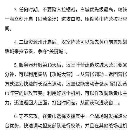
3. 任何时期，不要陷入拉锯战，白城优先级最高，精铁
一满立刻开启【固若金汤】进攻白城，压缩黄巾阵营拉扯空
间。
4. 二级资源州开启后，汉室阵营可以领先黄巾前置规划
跳城来抢节奏，争夺“关键城”。
5. 服务器开服第13天后，汉室阵营建造攻城大营只要30
分钟，可以利用集结【攻城大营】→从营帐调动→返回营帐
方式达到快速的长距离调动，汉室也能发动奇袭从而打乱黄
巾阵营的进攻节奏。利用好这个机制，可以佯攻调动黄巾主
力，迅速返回大正面，打出时间差，从而获取进攻窗口。
6. 守不忘攻，在黄巾选择支援其中一个战场时发挥烽火
台优势，快速调动盟友部队进行绞杀，并且在其他战场趁机