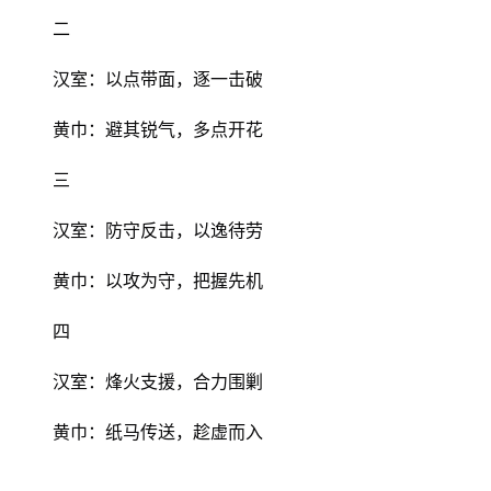
二
汉室：以点带面，逐一击破
黄巾：避其锐气，多点开花
三
汉室：防守反击，以逸待劳
黄巾：以攻为守，把握先机
四
汉室：烽火支援，合力围剿
黄巾：纸马传送，趁虚而入