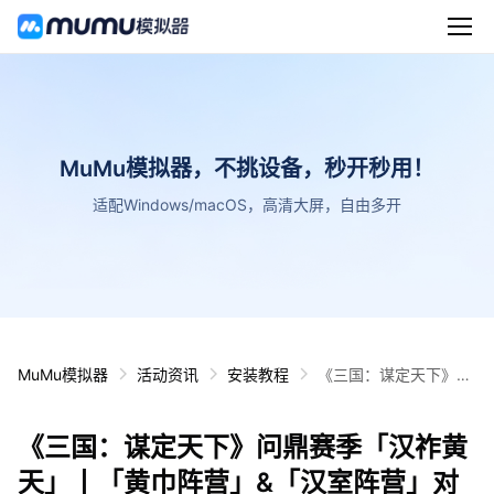
MuMu模拟器，不挑设备，秒开秒用！
适配Windows/macOS，高清大屏，自由多开
MuMu模拟器
活动资讯
安装教程
《三国：谋定天下》问
鼎赛季「汉祚黄天」丨
「黄巾阵营」&「汉室
《三国：谋定天下》问鼎赛季「汉祚黄
阵营」对抗思路
天」丨「黄巾阵营」&「汉室阵营」对