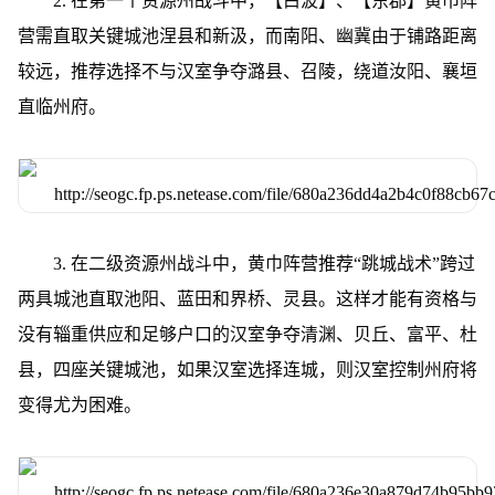
2. 在第一个资源州战斗中，【白波】、【东郡】黄巾阵
营需直取关键城池涅县和新汲，而南阳、幽冀由于铺路距离
较远，推荐选择不与汉室争夺潞县、召陵，绕道汝阳、襄垣
直临州府。
3. 在二级资源州战斗中，黄巾阵营推荐“跳城战术”跨过
两具城池直取池阳、蓝田和界桥、灵县。这样才能有资格与
没有辎重供应和足够户口的汉室争夺清渊、贝丘、富平、杜
县，四座关键城池，如果汉室选择连城，则汉室控制州府将
变得尤为困难。