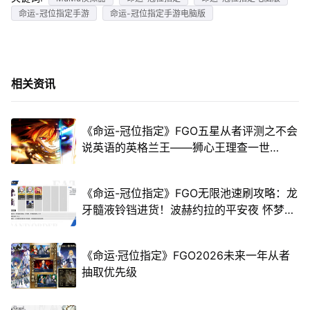
命运-冠位指定手游
命运-冠位指定手游电脑版
相关资讯
《命运-冠位指定》FGO五星从者评测之不会
说英语的英格兰王——狮心王理查一世
(Saber)
《命运-冠位指定》FGO无限池速刷攻略：龙
牙髓液铃铛进货！波赫约拉的平安夜 怀梦的
圣诞老人与胡桃夹
《命运·冠位指定》FGO2026未来一年从者
抽取优先级