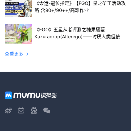
《命运-冠位指定》【FGO】星之矿工活动攻
略 含90+/90++/高难作业
《FGO》五星从者评测之糖果藤蔓
Kazuradrop(Alterego)——讨厌人类但依然
守护他们的施虐狂
查看更多