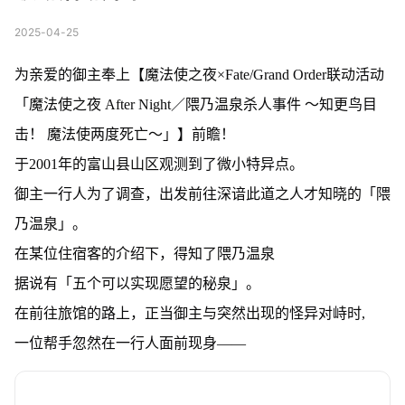
2025-04-25
为亲爱的御主奉上【魔法使之夜×Fate/Grand Order联动活动
「魔法使之夜 After Night／隈乃温泉杀人事件 ～知更鸟目
击！ 魔法使两度死亡～」】前瞻！
于2001年的富山县山区观测到了微小特异点。
御主一行人为了调查，出发前往深谙此道之人才知晓的「隈
乃温泉」。
在某位住宿客的介绍下，得知了隈乃温泉
据说有「五个可以实现愿望的秘泉」。
在前往旅馆的路上，正当御主与突然出现的怪异对峙时,
一位帮手忽然在一行人面前现身——