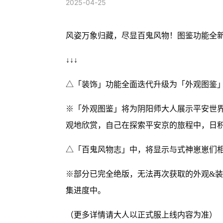
2025-04-25
风姿万象归藏，尽显百鬼风物！图鉴功能全
↓↓↓
△「装饰」功能全面迭代升级为「外观图鉴
※「外观图鉴」将为阴阳师大人展示平安世
观地欣赏，自己在探索平安京的旅程中，日
△「百鬼风物志」中，将显示与式神崽崽们
※部分已完全绝版，无法再次获取的外观&
集进度中。
（更多详情请大人以正式服上线内容为准）