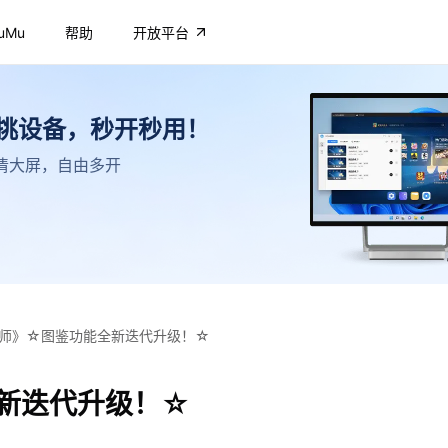
uMu
帮助
开放平台
不挑设备，秒开秒用！
，高清大屏，自由多开
师》☆图鉴功能全新迭代升级！☆
新迭代升级！☆