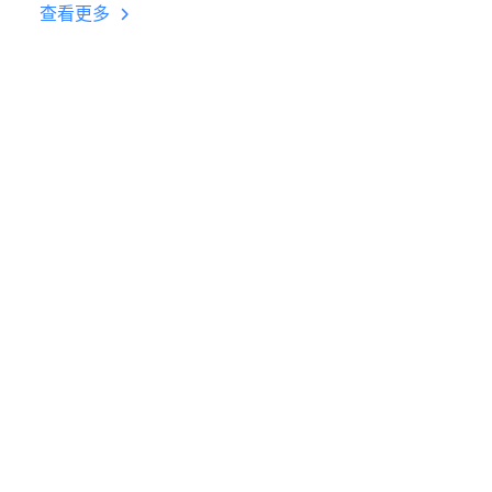
台挂机 按键设置教程
查看更多