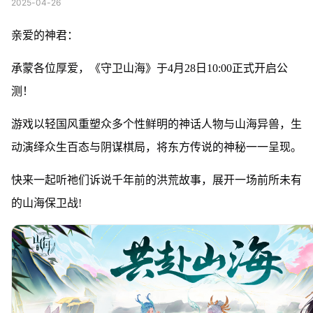
2025-04-26
亲爱的神君：
承蒙各位厚爱，《守卫山海》于4月28日10:00正式开启公
测！
游戏以轻国风重塑众多个性鲜明的神话人物与山海异兽，生
动演绎众生百态与阴谋棋局，将东方传说的神秘一一呈现。
快来一起听祂们诉说千年前的洪荒故事，展开一场前所未有
的山海保卫战!