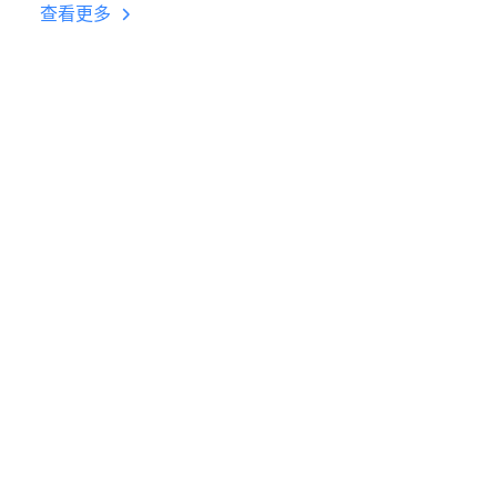
台挂机 按键设置教程
查看更多