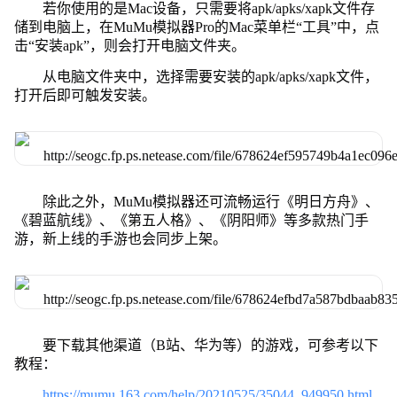
若你使用的是Mac设备，只需要将apk/apks/xapk文件存
储到电脑上，在MuMu模拟器Pro的Mac菜单栏“工具”中，点
击“安装apk”，则会打开电脑文件夹。
从电脑文件夹中，选择需要安装的apk/apks/xapk文件，
打开后即可触发安装。
除此之外，MuMu模拟器还可流畅运行《明日方舟》、
《碧蓝航线》、《第五人格》、《阴阳师》等多款热门手
游，新上线的手游也会同步上架。
要下载其他渠道（B站、华为等）的游戏，可参考以下
教程：
https://mumu.163.com/help/20210525/35044_949950.html