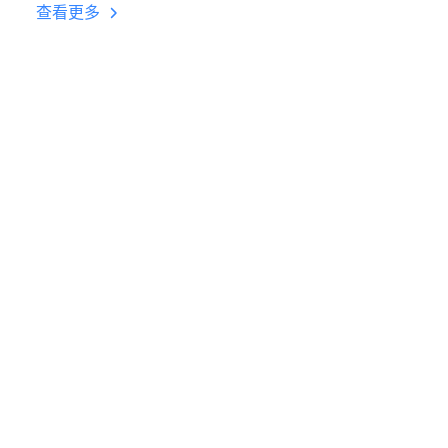
台挂机 按键设置教程
查看更多