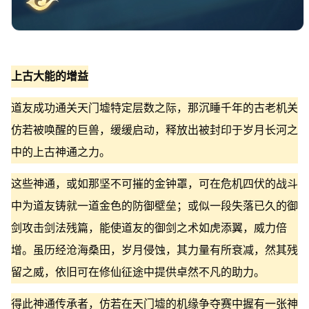
上古大能的增益
道友成功通关天门墟特定层数之际，那沉睡千年的古老机关
仿若被唤醒的巨兽，缓缓启动，释放出被封印于岁月长河之
中的上古神通之力。
这些神通，或如那坚不可摧的金钟罩，可在危机四伏的战斗
中为道友铸就一道金色的防御壁垒；或似一段失落已久的御
剑攻击剑法残篇，能使道友的御剑之术如虎添翼，威力倍
增。虽历经沧海桑田，岁月侵蚀，其力量有所衰减，然其残
留之威，依旧可在修仙征途中提供卓然不凡的助力。
得此神通传承者，仿若在天门墟的机缘争夺赛中握有一张神