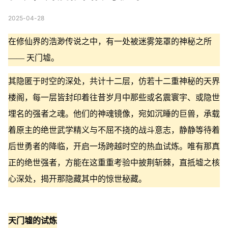
2025-04-28
在修仙界的浩渺传说之中，有一处被迷雾笼罩的神秘之所
—— 天门墟。
其隐匿于时空的深处，共计十二层，仿若十二重神秘的天界
楼阁，每一层皆封印着往昔岁月中那些或名震寰宇、或隐世
埋名的强者之魂。他们的神魂镜像，宛如沉睡的巨兽，承载
着原主的绝世武学精义与不屈不挠的战斗意志，静静等待着
后世勇者的降临，开启一场跨越时空的热血试炼。唯有那真
正的绝世强者，方能在这重重考验中披荆斩棘，直抵墟之核
心深处，揭开那隐藏其中的惊世秘藏。
天门墟的试炼