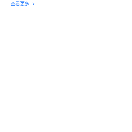
台挂机 按键设置教程
查看更多