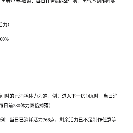
勇者小屋-收菜，每日任务&挑战任务，勇气签到限时奖
8活力）
00%
房间时的已消耗体力为准，例：进入下一房间A时，当日消
每日前280体力双倍掉落）
，例：当日已消耗活力766点，剩余活力已不足制作任意等