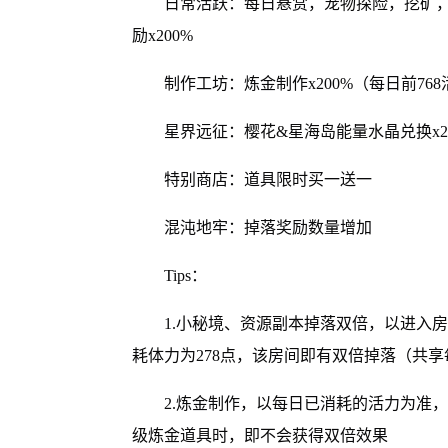
日常活跃：每日悬赏，宠物探险，挖矿，
励x200%
制作工坊：炼金制作x200%（每日前76
星界远征：樱花&星海岛能量水晶兑换x2
特别商店：道具限时买一送一
混沌地牢：掉落奖励数量增加
Tips：
1.小秘境、资源副本掉落双倍，以进入
耗体力为278点，该房间即有双倍掉落（共享
2.炼金制作，以每日已消耗的活力为准
级炼金道具时，即不会获得双倍效果