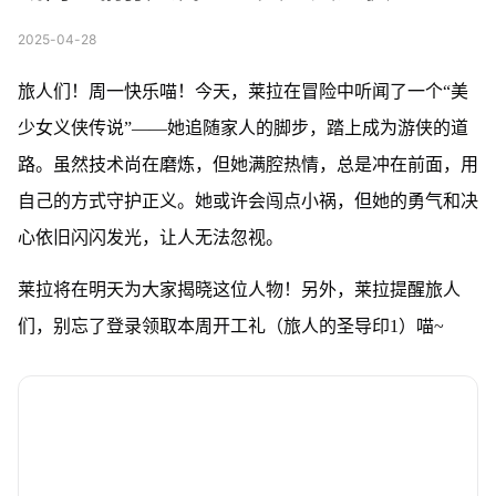
2025-04-28
旅人们！周一快乐喵！今天，莱拉在冒险中听闻了一个“美
少女义侠传说”——她追随家人的脚步，踏上成为游侠的道
路。虽然技术尚在磨炼，但她满腔热情，总是冲在前面，用
自己的方式守护正义。她或许会闯点小祸，但她的勇气和决
心依旧闪闪发光，让人无法忽视。
莱拉将在明天为大家揭晓这位人物！另外，莱拉提醒旅人
们，别忘了登录领取本周开工礼（旅人的圣导印1）喵~