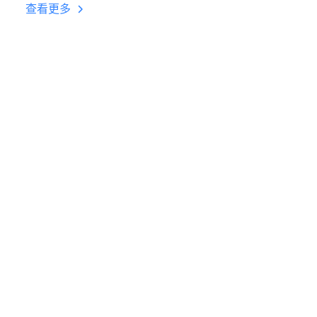
台挂机 按键设置教程
查看更多