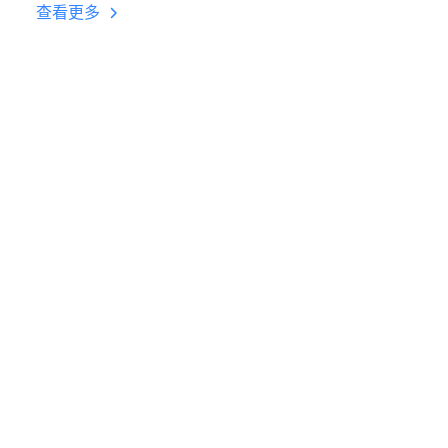
台挂机 按键设置教程
查看更多