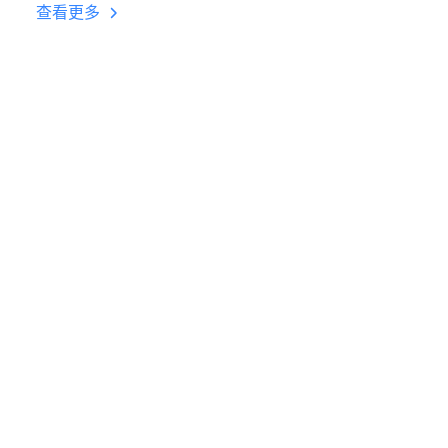
台挂机 按键设置教程
查看更多