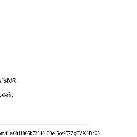
物的救赎，
人疑惑：