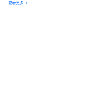
台挂机 按键设置教程
查看更多