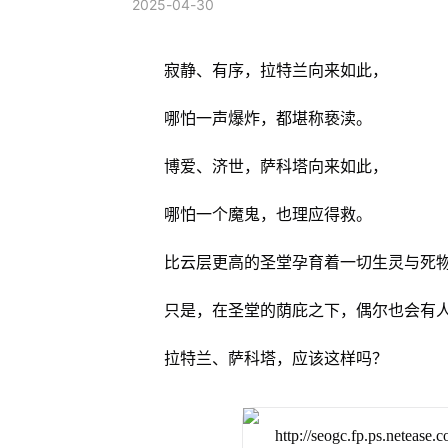
2025-04-30
寂静、有序，拉特兰向来如此，
哪怕一声爆炸，都堪称亵渎。
博爱、济世，萨科塔向来如此，
哪怕一个魔鬼，也理应得救。
比云层更高的圣堂孕育着一切生灵与死
只是，在圣堂的荫庇之下，偶尔也会有
拉特兰、萨科塔，应该这样吗？