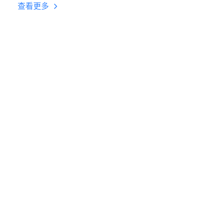
台挂机 按键设置教程
查看更多