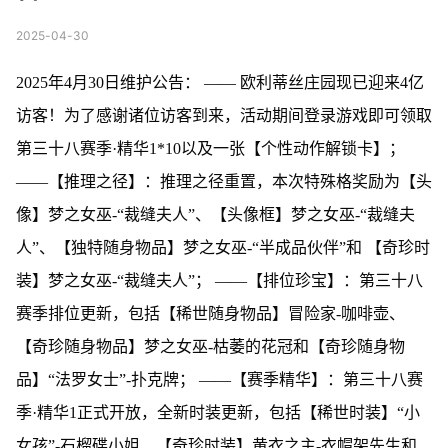
2025-04-30
2025年4月30日维护公告： —— 欧利蒂丝庄园现已迎来4亿
访客！为了感谢诸位访客到来，活动期间登录游戏即可领取
第三十八赛季·精华1*10以及一张【个性动作解锁卡】；
——【推理之径】：推理之径重置，本次特殊格奖励为【头
像】梦之女巫-“裁缝夫人”、【头像框】梦之女巫-“裁缝夫
人”、【独特随身物品】梦之女巫-“半成品伙伴”和 【奇珍时
装】梦之女巫-“裁缝夫人”； ——【排位珍宝】：第三十八
赛季排位更新，包括【稀世随身物品】冒险家-咖啡壶、
【奇珍随身物品】梦之女巫-枯萎的花冠和【奇珍随身物
品】“法罗女士”-扑克牌； ——【赛季精华】：第三十八赛
季·精华1正式开放，全新时装更新，包括【稀世时装】“小
女孩”-石榴碟小姐、【奇珍时装】黄衣之主-衣帽架先生和