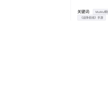
关键词:
MuMu模
《战争前线》手游