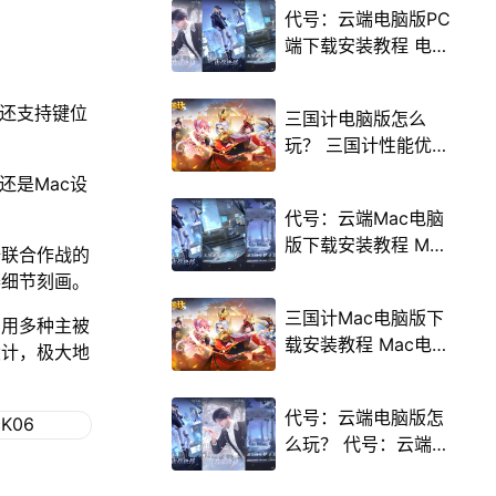
代号：云端电脑版PC
端下载安装教程 电脑
版怎么玩代号：云端
攻略
，还支持键位
三国计电脑版怎么
玩？ 三国计性能优化
240高帧 游戏多开
，还是Mac设
后台挂机 按键设置教
代号：云端Mac电脑
程
版下载安装教程 Mac
陆联合作战的
电脑怎么玩代号：云
器细节刻画。
端攻略
三国计Mac电脑版下
利用多种主被
载安装教程 Mac电脑
设计，极大地
怎么玩三国计攻略
代号：云端电脑版怎
么玩？ 代号：云端性
能优化240高帧 游戏