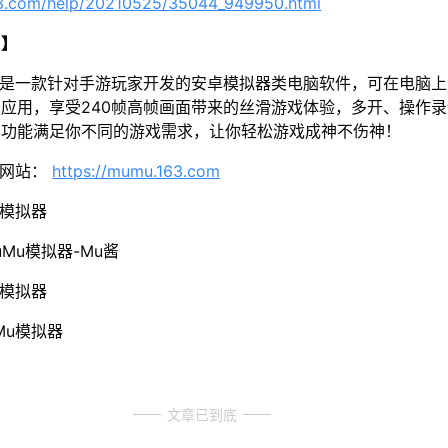
63.com/help/20210525/35044_949950.html
u】
器是一款针对手游玩家开发的安卓模拟器类电脑软件，可在电脑
应用，享受240帧高帧画面带来的丝滑游戏体验，多开、操作
样功能满足你不同的游戏需求，让你轻松游戏成神不伤神！
方网站：
https://mumu.163.com
u模拟器
Mu模拟器-Mu酱
u模拟器
Mu模拟器
文章已到底