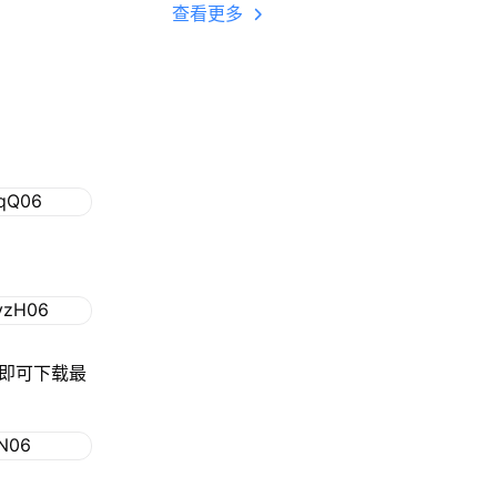
多开 后台挂机 按键
查看更多
设置教程
钮即可下载最