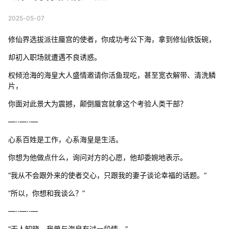
2025-05-07
修仙界选拔派往蜃宫的使者，你成功考公下海，拿到修仙铁饭碗，
却初入职场就遭遇不良诱惑。
权倾沧海的海皇大人盛情邀请你活鱼现吃，甚至宽衣解带、清洗鳞
片，
你面对此景大为震撼，颠倒蜃宫就拿这个考验人类干部？
—··—··—
心系百姓是工作，心系海皇是生活。
你想为他做点什么，询问对方的心愿，他却委婉地表示。
“我从不会跟外来的使者交心，只跟我的妻子谈论幸福的话题。”
“所以，你想和我谈么？”
—··—··—
“无人知晓，我曾与海皇有过一段情。”