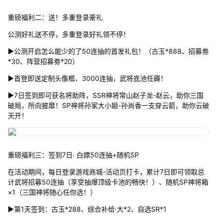
重磅福利二：送！多重登录豪礼
公测好礼送不停，多重登录好礼领不停！
►公测开启怎么能少的了50连抽的首发礼包！（古玉*888、招募劵
*30、阵营招募劵*20）
►首登即送定制头像框、3000连抽，武将底池任薅！
►7日签到即可获名将助阵，SSR神将常山赵子龙-赵云，助你三国
破局，所向披靡！SP神将孙家大小姐-孙尚香一支穿云箭，助你云破
天开！
重磅福利三：签到7日· 白嫖50连抽+随机SP
在活动期间，每日登录游戏商城-活动页打卡，累计7日即可领取总
计武将招募50连抽（享受抽爆顶级卡池的畅快！）、随机SP神将箱
×1（三国神将随心任你选！）
►第1天签到：古玉*288、综合补给·大*2、自选SR*1