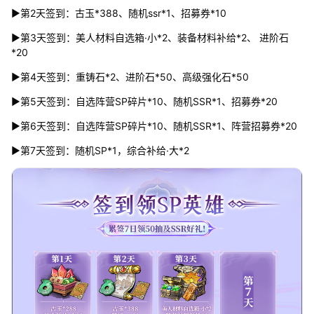
►第2天签到：古玉*388、随机ssr*1、招募券*10
►第3天签到：美人材料自选箱·小*2、装备材料补给*2、 进阶石
*20
►第4天签到：重铸石*2、进阶石*50、高级强化石*50
►第5天签到：自选阵营SP碎片*10、随机SSR*1、招募券*20
►第6天签到：自选阵营SP碎片*10、随机SSR*1、阵营招募券*20
►第7天签到：随机SP*1，综合补给·大*2