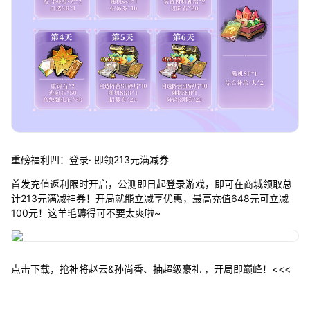
重磅福利四：登录· 即领213元满减券
首发充值返利限时开启，公测即日起登录游戏，即可在商城领取总
计213元满减神券！开局就能立减享优惠，最高充值648元可立减
100元！这羊毛薅得可不要太爽啦~
点击下载，抢神将赵云&孙尚香、抽超级豪礼 ，开局即巅峰！<<<