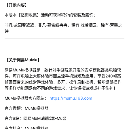
【其他内容】
本版本【忆海收集】活动可获得积分的套装及服饰：
非凡·故园春迟迟，非凡·暮雪纷冉冉，稀有·戏若烟云，稀有·芳馨之
诗
【关于网易MuMu】
网易MuMu模拟器是一款针对手游玩家开发的安卓模拟器类电脑软
件，可在电脑上大屏体验市面主流手机游戏及应用，享受240帧高
帧画面带来的丝滑游戏体验，多开、操作录制挂机、智能键鼠操作
等多样功能满足你不同的游戏需求，让你轻松游戏成神不伤神！
MuMu模拟器官方网站：
https://mumu.163.com
官方微博：MuMu模拟器
官方B站：网易MuMu模拟器-Mu酱
官方抖音：MuMu模拟器