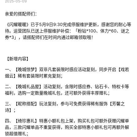
2025-05-09
亲爱的搭配师们：
《闪耀暖暖》已于5月9日9:30完成停服维护更新，感谢您的耐心等
待。运营团队已送上停服维护补偿：「粉钻*100、体力*60、谜之
券*3」，请搭配师们在时间内通过邮箱领取哦！
【新增内容】
一、【晚城惊梦】双非凡套装限时感应活动复刻，同步开启【戏若
烟云】稀有套装限时累充复刻；
二、【晚城礼品屋】活动复刻，含限时感应券、钻石卡、特权卡等
福利，选购一定数量晚城礼包，还可额外获得丰厚赠礼；
三、【昵称搭配】玩法复刻，参与可免费获得稀有服饰【芳馨之
诗】；
四、【绮珍惠礼】特惠小额礼包上架，购买礼包可额外获赠闪耀单
品，三款闪耀单品不重复获得，购买全部特惠小额礼包可再额外解
锁超值赠礼；