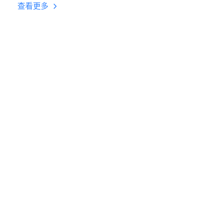
台挂机 按键设置教程
查看更多