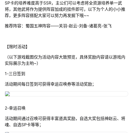
SP卡的培养难度高于SSR，主公们可以考虑将全资源培养单一武
将，其他武将作为提供阵容加成的挂件即可，以下为个人的小小推
荐，更多阵容搭配大家可以努力再发掘下哦~~
推荐阵容：蜀国五神阵容——关羽-赵云-刘备-诸葛亮-张飞
【限时活动】
（以下游戏截图仅为活动内容大致预览，具体奖励内容请以游戏内
实际展示为主哟~）
1-三日签到
活动期间每日签到可获得幸运召唤券等活动奖励；
2-幸运召唤
活动期间通过召唤可获得丰富道具奖励，自选大奖包括神赵云、将
魂、自选SP卡等等；