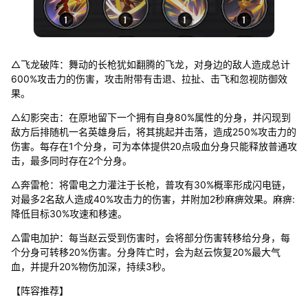
△飞龙破阵：舞动的长枪犹如翻腾的飞龙，对身边的敌人造成总计
600%攻击力的伤害，攻击附带有击退、拉扯、击飞和忽视防御效
果。
△幻影突击：在原地留下一个拥有自身80%属性的分身，并闪现到
敌方后排随机一名英雄身后，将其挑起并击落，造成250%攻击力的
伤害。每存在1个分身，可为本体提供20点吸血分身只能释放普通攻
击，最多同时存在2个分身。
△奔雷枪：将雷电之力灌注于长枪，普攻有30%概率形成闪电链，
对最多2名敌人造成40%攻击力的伤害，并附加2秒麻痹效果。麻痹:
降低目标30%攻速和移速。
△雷电加护：每当赵云受到伤害时，会将部分伤害转移给分身，每
个分身可转移20%伤害。分身阵亡时，会为赵云恢复20%最大气
血，并提升20%物伤加深，持续3秒。
【阵容推荐】