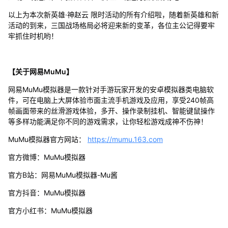
以上为本次新英雄·神赵云 限时活动的所有介绍啦，随着新英雄和新
活动的到来，三国战场格局必将迎来新的变革，各位主公记得要牢
牢抓住时机哟！
【关于网易MuMu】
网易MuMu模拟器是一款针对手游玩家开发的安卓模拟器类电脑软
件，可在电脑上大屏体验市面主流手机游戏及应用，享受240帧高
帧画面带来的丝滑游戏体验，多开、操作录制挂机、智能键鼠操作
等多样功能满足你不同的游戏需求，让你轻松游戏成神不伤神！
MuMu模拟器官方网站：
https://mumu.163.com
官方微博：MuMu模拟器
官方B站：网易MuMu模拟器-Mu酱
官方抖音：MuMu模拟器
官方小红书：MuMu模拟器