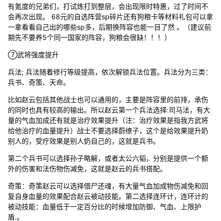
有氪度的兄弟们，打试炼打到整层，会出现限时特惠，过了时间不
会再次出现。 68元的自选阵营sp碎片还有狗粮卡等材料礼包可以拿
一拿看看自己出的哪些sp多，后期换阵容也能一目了然 。（建议前
期先不要养5个同一国家的阵容，狗粮会很缺！！！）
⑦武将强度提升
兵法; 兵法随着修行等级提高，依次解锁兵法位置。兵法分为三类：
兵书、奇策、天命。
比如赵云包括其他战士也可以通用的，主要是阵容里的前排，承伤
的同时也具有较高的输出。所以赵云第一个兵法选择:司马法，有大
量的气血加成还有就是治疗效果提升（注：治疗效果是指我方武将
给他治疗的血量提升）战士不要选择蔚缭子，这个是给效果提升奶
别人的，受疗效果是别人奶自己的，这就是兵书。
第二个兵书可以选择孙子略解，或者太公六韬，分别是提供一个额
外的伤害和法伤物伤减免，这就是赵云的兵书搭配。
奇策：奇策赵云可以选择借尸还魂，有大量气血加成物伤减免和回
复自身血量的效果配合赵云被动技能。第二选择连环计，连环计的
被动技能：血量低于一定百分比的时候增加防御、气血、上限护
盾.。