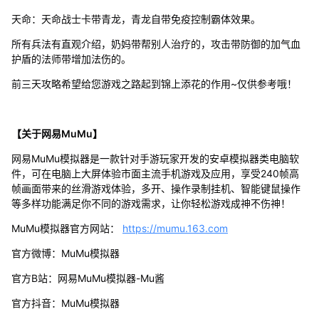
天命：天命战士卡带青龙，青龙自带免疫控制霸体效果。
所有兵法有直观介绍，奶妈带帮别人治疗的，攻击带防御的加气血
护盾的法师带增加法伤的。
前三天攻略希望给您游戏之路起到锦上添花的作用~仅供参考哦！
【关于网易MuMu】
网易MuMu模拟器是一款针对手游玩家开发的安卓模拟器类电脑软
件，可在电脑上大屏体验市面主流手机游戏及应用，享受240帧高
帧画面带来的丝滑游戏体验，多开、操作录制挂机、智能键鼠操作
等多样功能满足你不同的游戏需求，让你轻松游戏成神不伤神！
MuMu模拟器官方网站：
https://mumu.163.com
官方微博：MuMu模拟器
官方B站：网易MuMu模拟器-Mu酱
官方抖音：MuMu模拟器