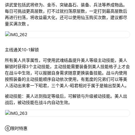
讲武堂包括武将修为、金币、突破晶石、装备、兵法等养成物品。
每日可挑战更高层数，打不过就扫荡原层数，一定打到最高层数后
再进行扫荡，将收益最大化，还可以使用仙玉购买次数，建议都尽
量买满次数 。
主线通关10-1解锁
所有美人共享属性，可使用武魂结晶提升美人等级主动技能，美人
解锁时获得3个主动技能，主动技能需要装备到美人技能格子上才会
在战斗中生效，可以报据自身需求随意更换装备技能。战斗内使用
按照装备的主动技能顺序自动依次使用，有氪度的兄弟们可以等美
人活动出来拿一下昭君，三个美人-昭君相对于属于是输出型美人。
被动技能：美人达到指定等级后，可解锁与升级被动技能。美人出
战后，被动技能在战斗内自动生效。
⑥限时特惠