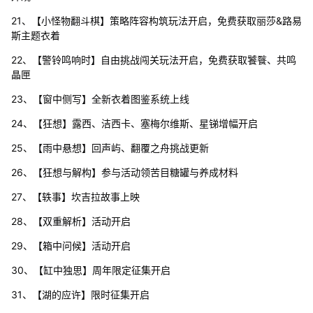
21、【小怪物翻斗棋】策略阵容构筑玩法开启，免费获取丽莎&路易
斯主题衣着
22、【警铃鸣响时】自由挑战闯关玩法开启，免费获取饕餮、共鸣
晶匣
23、【窗中侧写】全新衣着图鉴系统上线
24、【狂想】露西、洁西卡、塞梅尔维斯、星锑增幅开启
25、【雨中悬想】回声屿、翻覆之舟挑战更新
26、【狂想与解构】参与活动领苦目糖罐与养成材料
27、【轶事】坎吉拉故事上映
28、【双重解析】活动开启
29、【箱中问候】活动开启
30、【缸中独思】周年限定征集开启
31、【湖的应许】限时征集开启