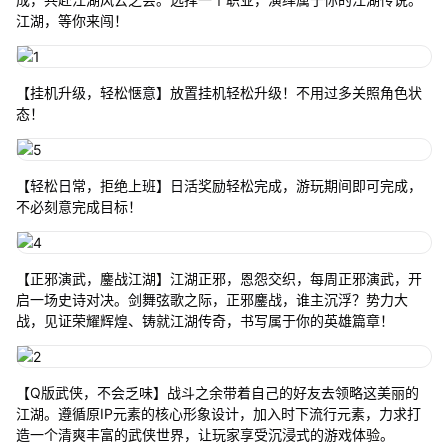
江湖，等你来闯！
【挂机升级，轻松惬意】放置挂机轻松升级！不用过多关照角色状
态！
【轻松日常，拒绝上班】日活奖励轻松完成，游玩期间即可完成，
不必刻意完成目标！
【正邪演武，鏖战江湖】江湖正邪，恩怨交织，每周正邪演武，开
启一场史诗对决。剑舞弦歌之际，正邪鏖战，谁主沉浮？势力大
战，见证荣耀辉煌、铸就江湖传奇，书写属于你的英雄篇章！
【Q版武侠，不会乏味】战斗之余带着自己的好友去领略这美丽的
江湖。遵循原IP元素的核心形象设计，加入时下流行元素，力求打
造一个清爽丰富的武侠世界，让玩家享受沉浸式的游戏体验。