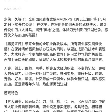
2025-05-13
少侠，久等了！全新国风青春武侠MMORPG《再见江湖》将于5月
21日正式开启公测！ 在这里，你将化身仗剑天涯的武林侠客，追寻
传说中的八大神兵，揭开“神地”之谜，体验刀光剑影的江湖纷争，感
受侠义与热血的碰撞！
《再见江湖》带来全新的全职业群攻版本，所有职业享受刷怪快
感！在保持清新画风和核心玩法的同时，以更加成熟的技术和表现
力，力求打造一个更加旖丽如画的世界！用可爱帅气的角色形象、
再加上无厘头的剧情，呈现给大家比轻松更轻松的率真江湖世界。
刀客、剑士、医师、弓手、枪客五大经典职业，不变的记忆，更强
大的表现力，让你一秒回到年少时。神器变身，重磅升级，时装、
宠物、好友、帮派，社交养成一应俱全，体验全新江湖，再次感受
热血。正是青春年少时，热血澎湃战江湖！
游戏特色
【五大职业，风云际会】刀，剑，枪，弓，医，《再见江湖》中的
五大职业源自原著经典，职业设定忠实还原。各具特色，相辅相
成，共赴江湖风云之会。选择一个职业，演绎属于你的江湖传说。