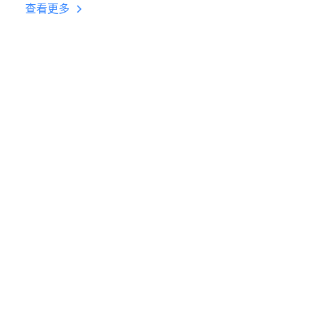
台挂机 按键设置教程
查看更多