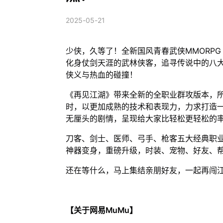
2025-05-21
少侠，久等了！全新国风青春武侠MMORPG
化身仗剑天涯的武林侠客，追寻传说中的八大
侠义与热血的碰撞！
《再见江湖》带来全新的全职业群攻版本，
时，以更加成熟的技术和表现力，力求打造
无厘头的剧情，呈现给大家比轻松更轻松的
刀客、剑士、医师、弓手、枪客五大经典职
神器变身，重磅升级，时装、宠物、好友、
还在等什么，马上集结亲朋好友，一起再闯
【关于网易MuMu】