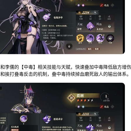
诩和李儒的【中毒】相关技能与天赋，快速叠加中毒降低敌方增
度和挨打叠毒反击的机制，叠中毒持续掉血磨死敌人的输出体系