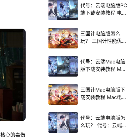
代号：云端电脑版PC
端下载安装教程 电脑
版怎么玩代号：云端
攻略
三国计电脑版怎么
玩？ 三国计性能优化
240高帧 游戏多开
后台挂机 按键设置教
代号：云端Mac电脑
程
版下载安装教程 Mac
电脑怎么玩代号：云
端攻略
三国计Mac电脑版下
载安装教程 Mac电脑
怎么玩三国计攻略
代号：云端电脑版怎
么玩？ 代号：云端性
能优化240高帧 游戏
为核心的毒伤