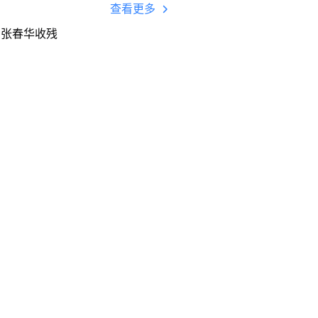
多开 后台挂机 按键
查看更多
设置教程
用张春华收残