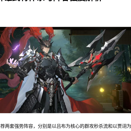
推荐两套强势阵容，分别是以吕布为核心的群攻秒杀流和以贾诩