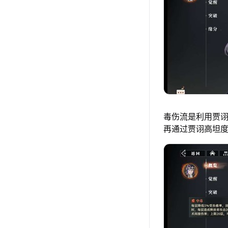
毒伤流是利用贾
再通过贾诩高坦