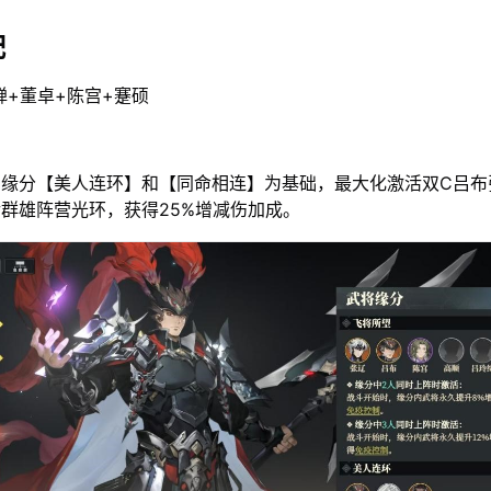
配
蝉+董卓+陈宫+蹇硕
的缘分【美人连环】和【同命相连】为基础，最大化激活双C吕布
群雄阵营光环，获得25%增减伤加成。