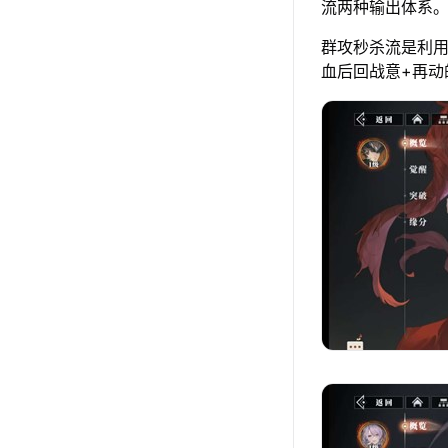
流两种输出体系
群攻秒杀流是利
血后回战意+再动