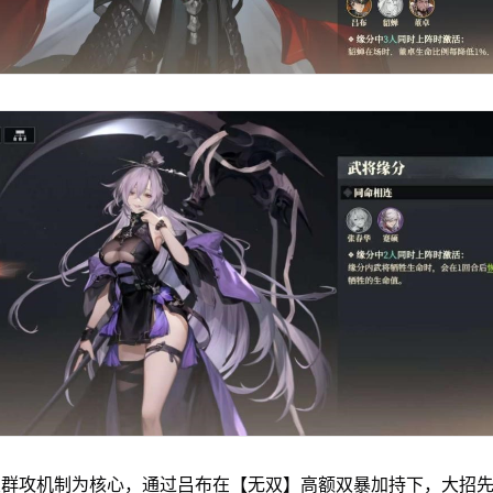
双群攻机制为核心，通过吕布在【无双】高额双暴加持下，大招