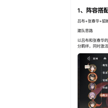
1、阵容搭
吕布+张春华+貂
建队思路
以吕布和张春华
分羁绊，同时激活