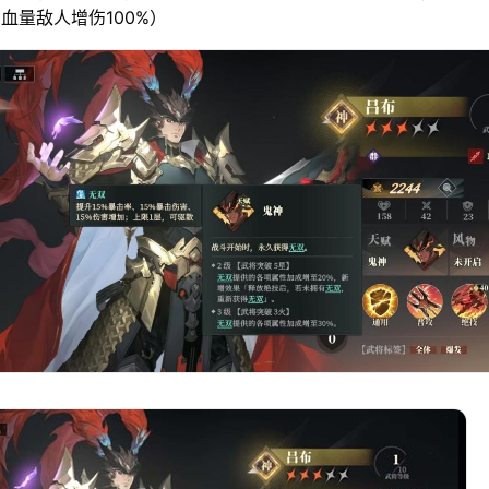
血量敌人增伤100%）