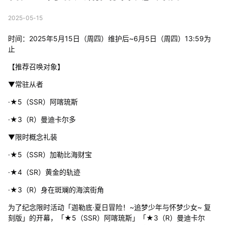
2025-05-15
时间：2025年5月15日（周四）维护后~6月5日（周四）13:59为
止
【推荐召唤对象】
▼常驻从者
·★5（SSR）阿喀琉斯
·★3（R）曼迪卡尔多
▼限时概念礼装
·★5（SSR）加勒比海财宝
·★4（SR）黄金的轨迹
·★3（R）身在斑斓的海滨街角
为了纪念限时活动「迦勒底·夏日冒险！~追梦少年与怀梦少女~ 复
刻版」的开幕，「★5（SSR）阿喀琉斯」「★3（R）曼迪卡尔