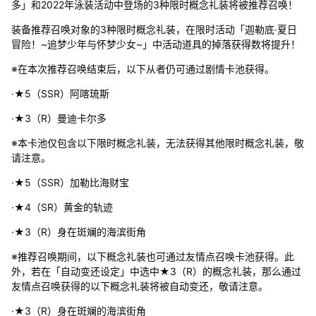
多」和2022年泳装活动中登场的3种限时概念礼装将被推荐召唤！
装备推荐召唤对象的3种限时概念礼装，在限时活动「迦勒底·夏日
冒险！~追梦少年与怀梦少女~」中活动道具的掉落获得数将提升！
※在本次推荐召唤结束后，以下从者仍可通过剧情卡池获得。
·★5（SSR）阿喀琉斯
·★3（R）曼迪卡尔多
※本卡池仅包含以下限时概念礼装，无法获得其他限时概念礼装，敬
请注意。
·★5（SSR）加勒比海财宝
·★4（SR）黄金的轨迹
·★3（R）身在斑斓的海滨街角
※推荐召唤期间，以下概念礼装也可通过友情点召唤卡池获得。此
外，若在「自动变还设定」中选中★3（R）的概念礼装，那么通过
友情点召唤获得的以下概念礼装将被自动变还，敬请注意。
·★3（R）身在斑斓的海滨街角