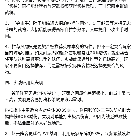
【领袖】同样能让所有阵营武将都获得领袖激励，而非只限定群雄
武将。
3、【突击手】除了能缩短大招的吟唱时间外，对于赵云等大招无需
吟唱的武将，大招后能获得高额自拉条效果，大幅提升下次出手时
间。
4、推荐风物只是更契合被推荐英雄本身的特性，但不一定契合玩家
当前阵容机制。如无间鹿鸣的额外普攻和常驻30%增伤，就更契合
将军队这种高频率出手的队伍，实战效果远胜推荐的斥琼寒芒，玩
家不要盲目选择推荐，而是需根据实际阵容情况选择更契合的风
物。
四、实战应用及表现
1、关羽阵容更适合PVP战斗，玩家之间属性差距很小，血量上限也
不高，关羽更容易打出秒杀效果滚起雪球。
PVE战斗中更适合应对单体BOSS关卡，利用张郃的三重破防机制大
幅降低BOSS减伤，关羽对单能打出极高伤害。但因为缺乏群攻技
能，不适合应对多人群战场景。
2、赵云阵容更适合PVP战斗，利用玩家布阵的空档，来频繁触发赵