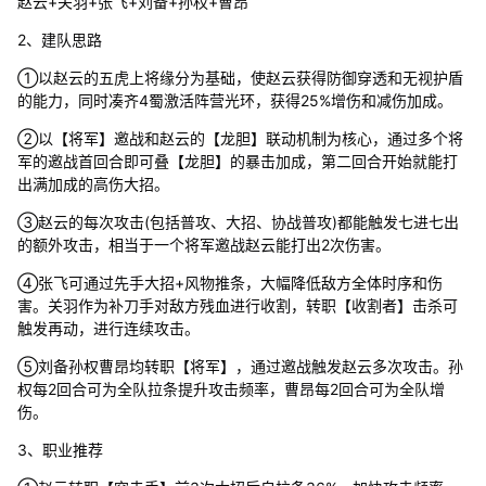
赵云+关羽+张飞+刘备+孙权+曹昂
2、建队思路
①以赵云的五虎上将缘分为基础，使赵云获得防御穿透和无视护盾
的能力，同时凑齐4蜀激活阵营光环，获得25%增伤和减伤加成。
②以【将军】邀战和赵云的【龙胆】联动机制为核心，通过多个将
军的邀战首回合即可叠【龙胆】的暴击加成，第二回合开始就能打
出满加成的高伤大招。
③赵云的每次攻击(包括普攻、大招、协战普攻)都能触发七进七出
的额外攻击，相当于一个将军邀战赵云能打出2次伤害。
④张飞可通过先手大招+风物推条，大幅降低敌方全体时序和伤
害。关羽作为补刀手对敌方残血进行收割，转职【收割者】击杀可
触发再动，进行连续攻击。
⑤刘备孙权曹昂均转职【将军】，通过邀战触发赵云多次攻击。孙
权每2回合可为全队拉条提升攻击频率，曹昂每2回合可为全队增
伤。
3、职业推荐