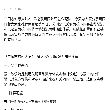
2025-05-15
三国志幻想大陆2：枭之歌蜀国阵营怎么配队，今天为大家分享蜀国
阵营为大家推荐两套强势阵容，分别是以关羽为核心的暴击秒杀流
和以赵云为核心的将军协战流两种输出体系。从队伍配置到职业装
备以及实战全方位为玩家们讲解这一阵容的玩法，希望对各位玩家
们有所帮助
《三国志幻想大陆2：枭之歌》蜀国强力阵容推荐：
一、暴击秒杀流
暴击秒杀流是利用关羽高系数单体攻击和【锁定】必暴击的特性，
辅以对我方增伤和对敌方破防来提升关羽的斩杀上限，达到定点秒
杀的输出体系。
1、阵容配置
关羽+张飞+赵云+刘备+张郃+蹇硕
2、建队思路