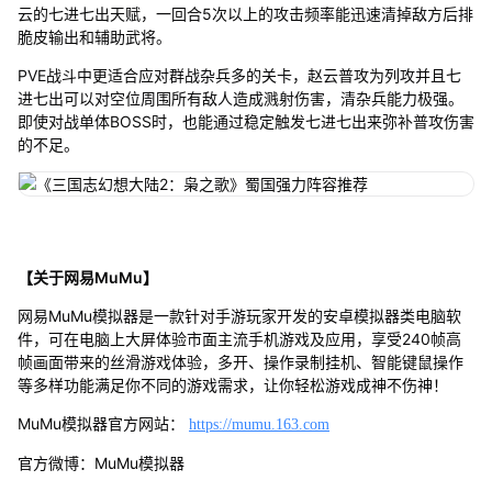
云的七进七出天赋，一回合5次以上的攻击频率能迅速清掉敌方后排
脆皮输出和辅助武将。
PVE战斗中更适合应对群战杂兵多的关卡，赵云普攻为列攻并且七
进七出可以对空位周围所有敌人造成溅射伤害，清杂兵能力极强。
即使对战单体BOSS时，也能通过稳定触发七进七出来弥补普攻伤害
的不足。
【关于网易MuMu】
网易MuMu模拟器是一款针对手游玩家开发的安卓模拟器类电脑软
件，可在电脑上大屏体验市面主流手机游戏及应用，享受240帧高
帧画面带来的丝滑游戏体验，多开、操作录制挂机、智能键鼠操作
等多样功能满足你不同的游戏需求，让你轻松游戏成神不伤神！
MuMu模拟器官方网站：
https://mumu.163.com
官方微博：MuMu模拟器