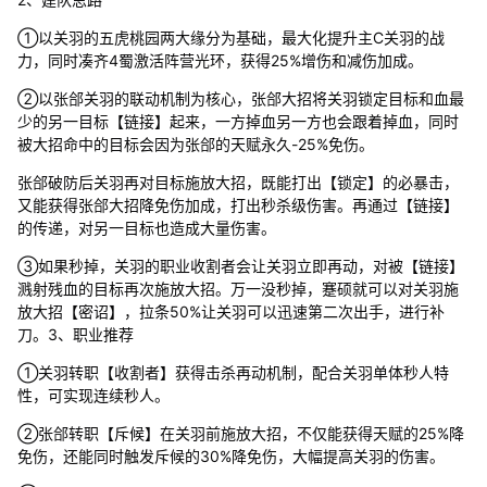
①以关羽的五虎桃园两大缘分为基础，最大化提升主C关羽的战
力，同时凑齐4蜀激活阵营光环，获得25%增伤和减伤加成。
②以张郃关羽的联动机制为核心，张郃大招将关羽锁定目标和血最
少的另一目标【链接】起来，一方掉血另一方也会跟着掉血，同时
被大招命中的目标会因为张郃的天赋永久-25%免伤。
张郃破防后关羽再对目标施放大招，既能打出【锁定】的必暴击，
又能获得张郃大招降免伤加成，打出秒杀级伤害。再通过【链接】
的传递，对另一目标也造成大量伤害。
③如果秒掉，关羽的职业收割者会让关羽立即再动，对被【链接】
溅射残血的目标再次施放大招。万一没秒掉，蹇硕就可以对关羽施
放大招【密诏】，拉条50%让关羽可以迅速第二次出手，进行补
刀。3、职业推荐
①关羽转职【收割者】获得击杀再动机制，配合关羽单体秒人特
性，可实现连续秒人。
②张郃转职【斥候】在关羽前施放大招，不仅能获得天赋的25%降
免伤，还能同时触发斥候的30%降免伤，大幅提高关羽的伤害。