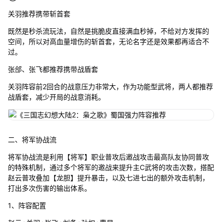
关羽推荐携带斩首套
既然是秒杀流玩法，自然是挑脆皮直接满血秒掉，不给对方发挥的
空间，所以对高血量增伤的斩首套，无论名字还是效果都再适合不
过。
张郃、张飞都推荐携带战盾套
关羽阵容前2回合的战意压力非常大，作为功能型武将，两人都推荐
战盾套，减少开局的战意消耗。
二、将军协战流
将军协战流是利用【将军】职业普攻后邀战攻击最高队友协同普攻
的特殊机制，通过多个将军的邀战来提升主C武将的攻击次数，搭配
赵云普攻叠加【龙胆】提升暴击，以及七进七出的额外攻击机制，
打出多次伤害的输出体系。
1、阵容配置