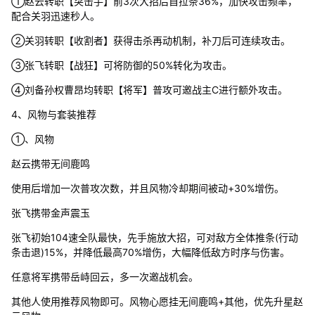
①赵云转职【突击手】前3次大招后自拉条36%，加快攻击频率，
配合关羽迅速秒人。
②关羽转职【收割者】获得击杀再动机制，补刀后可连续攻击。
③张飞转职【战狂】可将防御的50%转化为攻击。
④刘备孙权曹昂均转职【将军】普攻可邀战主C进行额外攻击。
4、风物与套装推荐
①、风物
赵云携带无间鹿鸣
使用后增加一次普攻次数，并且风物冷却期间被动+30%增伤。
张飞携带金声震玉
张飞初始104速全队最快，先手施放大招，可对敌方全体推条(行动
条击退)15%，并降低最高70%增伤，大幅降低敌方时序与伤害。
任意将军携带岳峙回云，多一次邀战机会。
其他人使用推荐风物即可。风物心愿挂无间鹿鸣+其他，优先升星赵