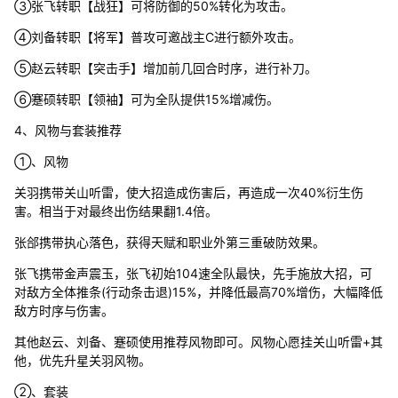
③张飞转职【战狂】可将防御的50%转化为攻击。
④刘备转职【将军】普攻可邀战主C进行额外攻击。
⑤赵云转职【突击手】增加前几回合时序，进行补刀。
⑥蹇硕转职【领袖】可为全队提供15%增减伤。
4、风物与套装推荐
①、风物
关羽携带关山听雷，使大招造成伤害后，再造成一次40%衍生伤
害。相当于对最终出伤结果翻1.4倍。
张郃携带执心落色，获得天赋和职业外第三重破防效果。
张飞携带金声震玉，张飞初始104速全队最快，先手施放大招，可
对敌方全体推条(行动条击退)15%，并降低最高70%增伤，大幅降低
敌方时序与伤害。
其他赵云、刘备、蹇硕使用推荐风物即可。风物心愿挂关山听雷+其
他，优先升星关羽风物。
②、套装