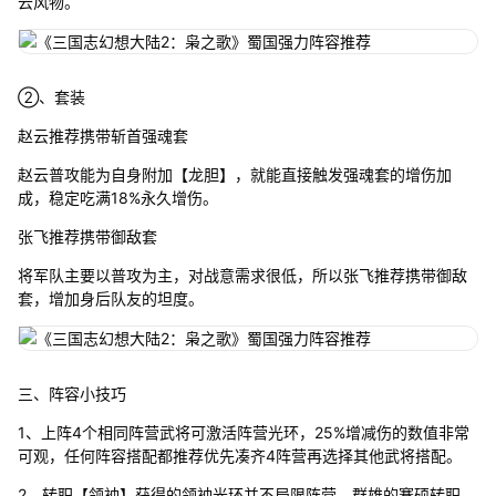
云风物。
②、套装
赵云推荐携带斩首强魂套
赵云普攻能为自身附加【龙胆】，就能直接触发强魂套的增伤加
成，稳定吃满18%永久增伤。
张飞推荐携带御敌套
将军队主要以普攻为主，对战意需求很低，所以张飞推荐携带御敌
套，增加身后队友的坦度。
三、阵容小技巧
1、上阵4个相同阵营武将可激活阵营光环，25%增减伤的数值非常
可观，任何阵容搭配都推荐优先凑齐4阵营再选择其他武将搭配。
2、转职【领袖】获得的领袖光环并不局限阵营，群雄的蹇硕转职