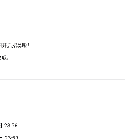
！
今日开启招募啦！
收哦。
 23:59
 23:59