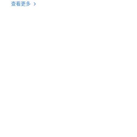
台挂机 按键设置教程
查看更多