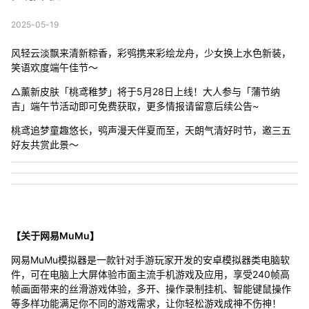
2025-05-19
风轻云淡飘来清新粽香，彩鸮携来彩绘龙舟，少女换上水色新装，
笑语欢度端午佳节～
△薰新皮肤「桃鸢稚梦」将于5月28日上线！大人参与「蒲节纳
吉」端午节活动即可免费获取，更多情报请留意后续公告~
桃鸢追梦童趣悠长，鸮声漫天伴夏而至，天朗气清好时节，邀三五
好友共赏此景～
【关于网易MuMu】
网易MuMu模拟器是一款针对手游玩家开发的安卓模拟器类电脑软
件，可在电脑上大屏体验市面主流手机游戏及应用，享受240帧高
帧画面带来的丝滑游戏体验，多开、操作录制挂机、智能键鼠操作
等多样功能满足你不同的游戏需求，让你轻松游戏成神不伤神！