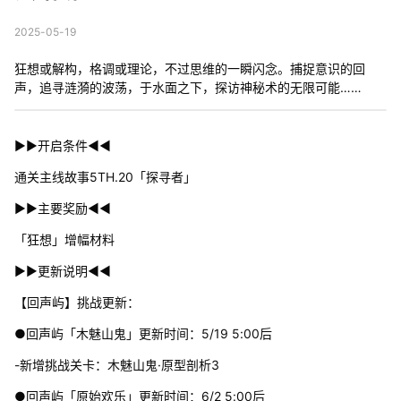
2025-05-19
狂想或解构，格调或理论，不过思维的一瞬闪念。捕捉意识的回
声，追寻涟漪的波荡，于水面之下，探访神秘术的无限可能……
▶▶开启条件◀◀
通关主线故事5TH.20「探寻者」
▶▶主要奖励◀◀
「狂想」增幅材料
▶▶更新说明◀◀
【回声屿】挑战更新：
●回声屿「木魅山鬼」更新时间：5/19 5:00后
-新增挑战关卡：木魅山鬼·原型剖析3
●回声屿「原始欢乐」更新时间：6/2 5:00后