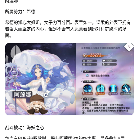
阿莲娜
所属势力：希德
希德的知心大姐姐，女子力百分百。表里如一，温柔的外表下拥有
着强大而坚定的内心，但是不会有人愿意看到她对付梦魇时的场
面。
战斗被动：海妖之心
每当有BUFF被驱散时，提升阿莲娜3%的伤害率。最多叠加6层。