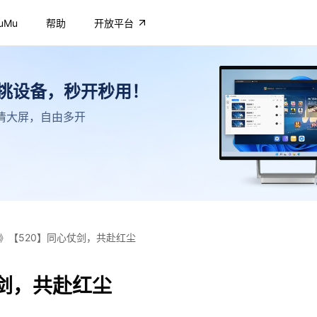
uMu
帮助
开放平台
不挑设备，秒开秒用！
，高清大屏，自由多开
》【520】同心仗剑，共赴红尘
剑，共赴红尘