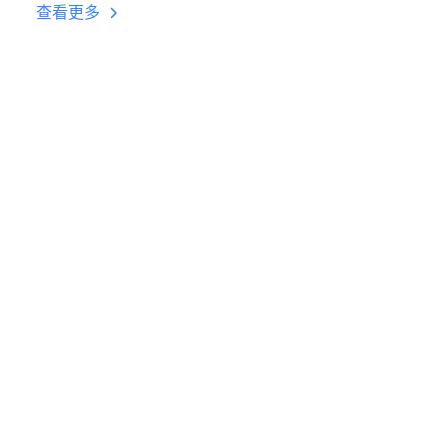
台挂机 按键设置教程
查看更多