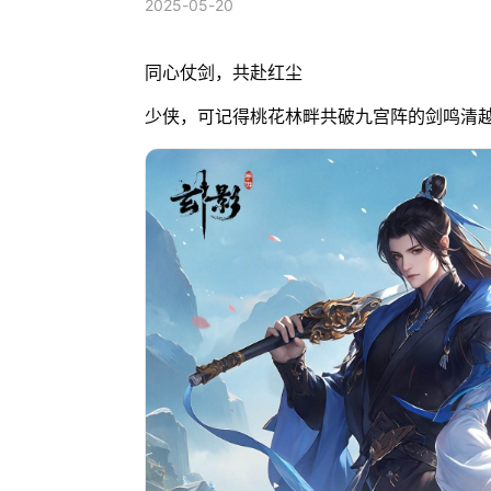
2025-05-20
同心仗剑，共赴红尘
少侠，可记得桃花林畔共破九宫阵的剑鸣清