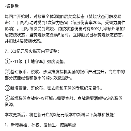
-调整后
每回合开始时，对敌军全体添加1层焚烧状态（焚烧状态可触发暴
击）：目标行动时受到1次智力伤害（每层伤害率20%，受智力属性
影响）。目标每次受到燃烧、灼烧状态伤害时有80%几率额外增加1
层焚烧状态，当焚烧状态叠满5层时，立即触发目标焚烧状态伤害，
并扣除4层焚烧状态。
7、X3纪元陨火燃天内容调整：
①7-11级【土地守军】强度调整。
②基础银币、税收、沙盘推演挂机奖励的银币产出提升，商店中的
部分技能经验和银币的购买次数提升。
③新增蒙恬、哥伦布、霍去病和周瑜的专属纪元巨作。
④新增联盟宣战令-攻打城市需要宣战，宣战需要消耗特定的联盟
资源。
本次更新后，将在新开启的X纪元版本中新增以下英雄和技能：
1、新增英雄：孙权、爱迪生、威廉明娜