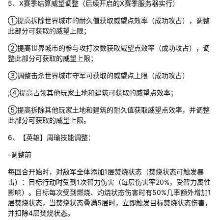
5、X赛季结算威望调整（后续开启的X赛季服务器实行）
①提高拆除世界城市的耐久值获取威望点效率（成功攻占），调整
此部分可获取的威望上限；
②提高世界城市的参与攻打次数获取威望点效率（成功攻占），调
整此部分可获取的威望上限；
③调整击杀世界城市守军可获取的威望点上限（成功攻占）
;④提高占领其他玩家土地和建筑可获取的威望点效率；
⑤提高拆除其他玩家土地和建筑的耐久值获取威望点效率，并调整
此部分可获取的威望上限。
6、【英雄】周瑜技能调整：
-调整前
每回合开始时，对敌军全体添加1层焚烧状态（焚烧状态可触发暴
击）：目标行动时受到1次智力伤害（每层伤害率20%，受智力属性
影响）。目标每次受到燃烧、灼烧状态伤害时有50%几率额外增加1
层焚烧状态，当焚烧状态叠满5层时，立即触发目标焚烧状态伤害，
并扣除4层焚烧状态。