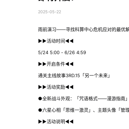
2025-05-22
雨前演习——寻找科算中心危机应对的最优
▶▶活动时间◀◀
5/24 5:00 - 6/26 4:59
▶▶开启条件◀◀
通关主线故事3RD.15「另一个未来」
▶▶活动奖励◀◀
●全新战斗外观：「咒语格式——漫游指南
●六星心相「思维一激灵」、主题头像「管
▶▶活动说明◀◀