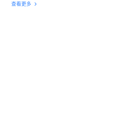
台挂机 按键设置教程
查看更多