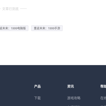
文章已到底
返未来：1999电脑版
重返未来：1999手游
产品
资讯
帮
下载
游戏攻略
在