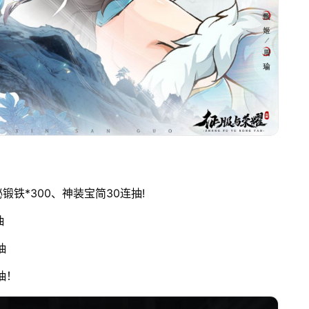
铁*300、神装宝简30连抽!
抽
抽
抽！