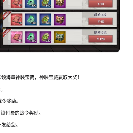
务领海量神装宝简，神装宝藏赢取大奖！
分。
战令奖励。
解锁付费的战令奖励。
补发给您。