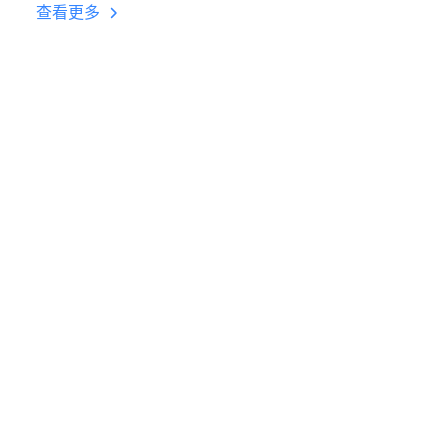
台挂机 按键设置教程
查看更多