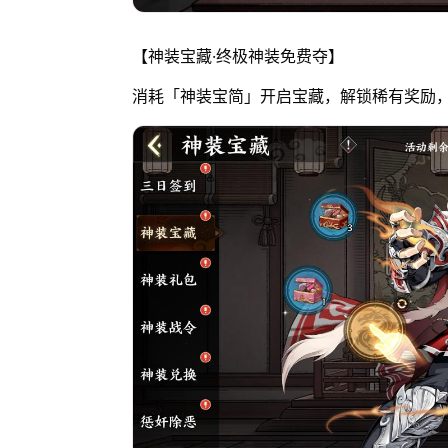
【神装宝藏·终极神装免费夺】
消耗「神装宝简」开启宝藏，解锁稀有奖励