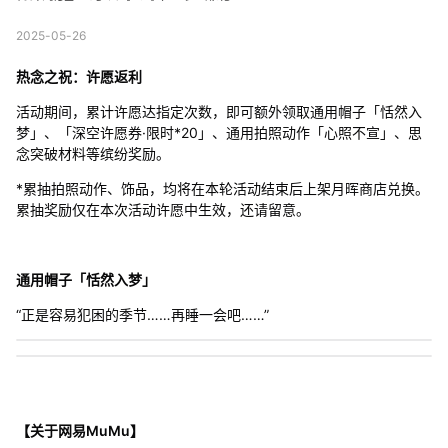
2025-05-26
热念之祝：许愿返利
活动期间，累计许愿达指定次数，即可额外领取通用帽子「恬然入
梦」、「深空许愿券·限时*20」、通用拍照动作「心照不宣」、思
念突破材料等缤纷奖励。
*累抽拍照动作、饰品，均将在本轮活动结束后上架月晖商店兑换。
累抽奖励仅在本次活动许愿中生效，还请留意。
通用帽子「恬然入梦」
“正是容易犯困的季节……再睡一会吧……”
【关于网易MuMu】