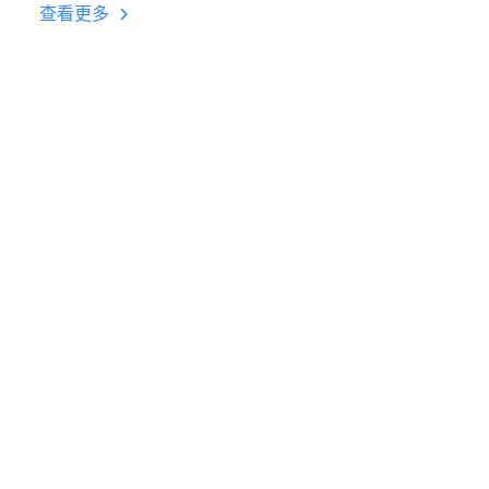
台挂机 按键设置教程
查看更多