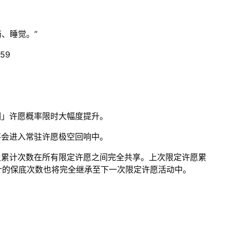
、睡觉。”
59
潮」许愿概率限时大幅度提升。
不会进入常驻许愿极空回响中。
及累计次数在所有限定许愿之间完全共享。上次限定许愿累
计的保底次数也将完全继承至下一次限定许愿活动中。