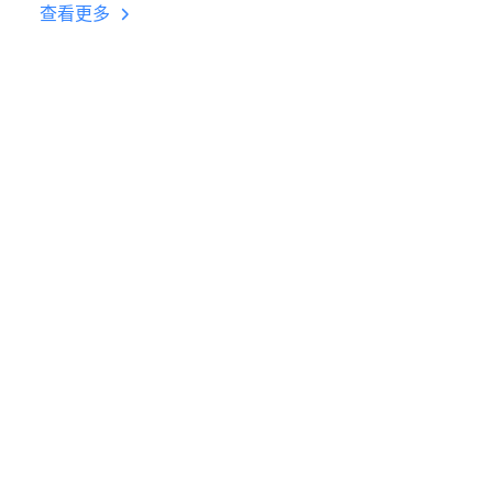
台挂机 按键设置教程
查看更多