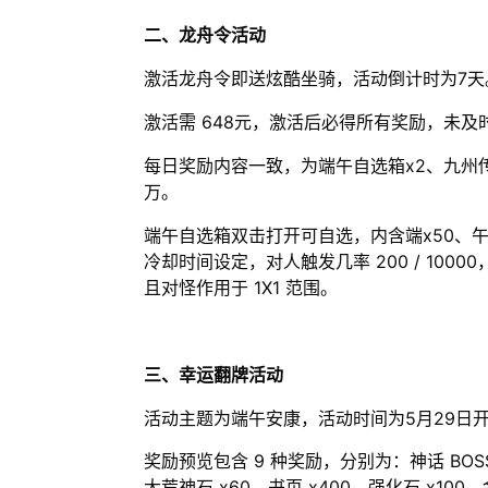
二、龙舟令活动
激活龙舟令即送炫酷坐骑，活动倒计时为7天
激活需 648元，激活后必得所有奖励，未
每日奖励内容一致，为端午自选箱x2、九州传奇自选
万。
端午自选箱双击打开可自选，内含端x50、午x
冷却时间设定，对人触发几率 200 / 10000，
且对怪作用于 1X1 范围。
三、幸运翻牌活动
活动主题为端午安康，活动时间为5月29日
奖励预览包含 9 种奖励，分别为：神话 BOSS 
大荒神石 x60、书页 x400、强化石 x100、