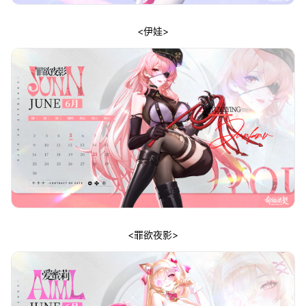
<伊娃>
<罪欲夜影>