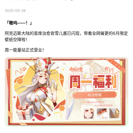
2025-05-26
「嗷呜——！」
阿克迈斯大陆的首席治愈官雪儿酱已闪现，带着全网催更的6月限定
壁纸空降啦！
周一能量站正式营业！