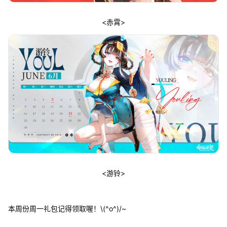
<赤霄>
<游铃>
本周份周一礼包记得领取喔！\(^o^)/~