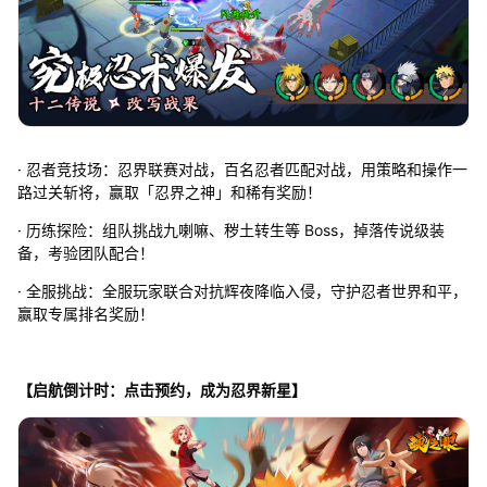
· 忍者竞技场：忍界联赛对战，百名忍者匹配对战，用策略和操作一
路过关斩将，赢取「忍界之神」和稀有奖励！
· 历练探险：组队挑战九喇嘛、秽土转生等 Boss，掉落传说级装
备，考验团队配合！
· 全服挑战：全服玩家联合对抗辉夜降临入侵，守护忍者世界和平，
赢取专属排名奖励！
【启航倒计时：点击预约，成为忍界新星】