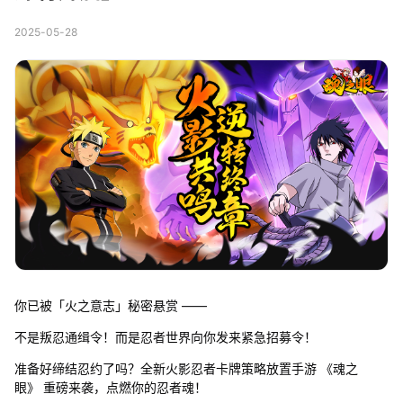
2025-05-28
你已被「火之意志」秘密悬赏 ——
不是叛忍通缉令！而是忍者世界向你发来紧急招募令！
准备好缔结忍约了吗？全新火影忍者卡牌策略放置手游 《魂之
眼》 重磅来袭，点燃你的忍者魂！