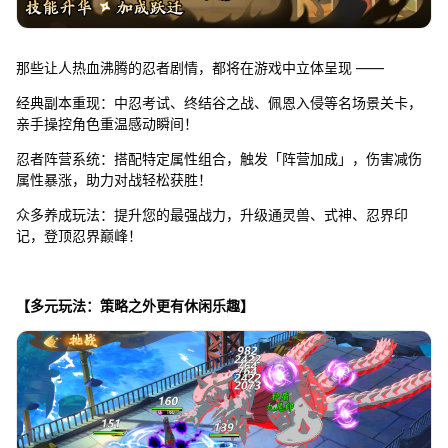
那些让人热血沸腾的忍者剧情，都将在游戏中立体呈现 ——
经典副本重现：中忍考试、终结谷之战、佩恩入侵等名场景关卡，
亲手操控角色重温感动瞬间！
忍者阵营系统：搭配特定属性组合，触发「阵营加成」，伤害减伤
属性暴涨，助力对战轻松获胜！
众多养成玩法：提升您的最强战力，升级通灵兽、式神、忍界印
记，登顶忍界巅峰！
【多元玩法：策略之外更有休闲乐趣】