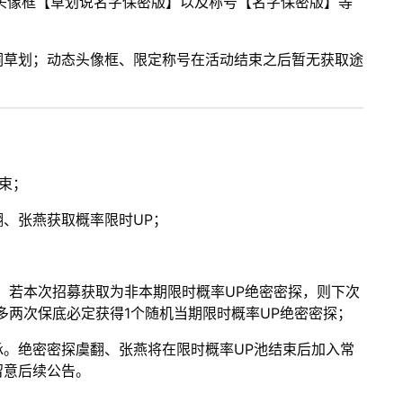
头像框【草划说名字保密版】以及称号【名字保密版】等
洞草划；动态头像框、限定称号在活动结束之后暂无获取途
结束；
、张燕获取概率限时UP；
，若本次招募获取为非本期限时概率UP绝密密探，则下次
多两次保底必定获得1个随机当期限时概率UP绝密密探；
。绝密密探虞翻、张燕将在限时概率UP池结束后加入常
留意后续公告。