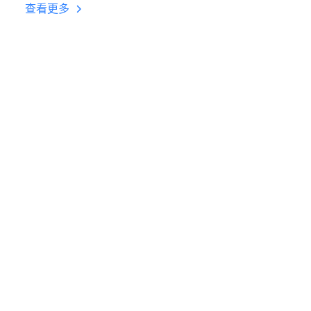
台挂机 按键设置教程
查看更多