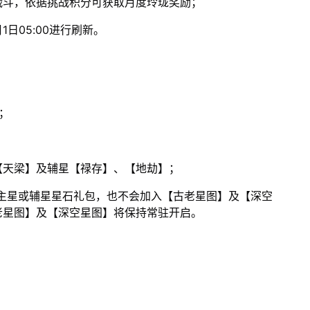
战斗，依据挑战积分可获取月度玲珑奖励；
日05:00进行刷新。
束；
【天梁】及辅星【禄存】、【地劫】；
主星或辅星星石礼包，也不会加入【古老星图】及【深空
老星图】及【深空星图】将保持常驻开启。