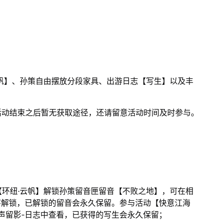
帆】、孙策自由摆放分段家具、出游日志【写生】以及丰
9活动结束之后暂无获取途径，还请留意活动时间及时参与。
环纽·云帆】解锁孙策留音匣留音【不败之地】，可在相
序解锁，已解锁的留音会永久保留。参与活动【快意江海
声留影-日志中查看，已获得的写生会永久保留；