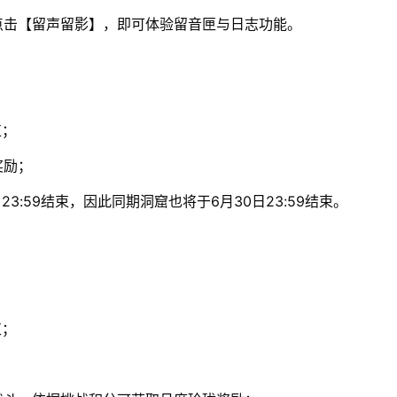
点击【留声留影】，即可体验留音匣与日志功能。
束；
奖励；
3:59结束，因此同期洞窟也将于6月30日23:59结束。
束；