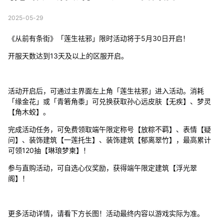
2025-05-29
《从前有条街》「莲生祛邪」限时活动将于5月30日开启！
开服天数达到13天及以上的区服开启。
活动开启后，可通过主界面左上角「莲生祛邪」进入活动。消耗
「缘金花」或「青箬角黍」可兑换获取孙心远皮肤【无疾】、梦灵
【角木蛟】。
完成活动任务，可免费领取端午限定称号【放粽不羁】、表情【疑
问】、装饰建筑【一莲托生】、装饰建筑【郁离翠竹】，最高累计
可领120抽【琳琅梦柬】！
参与直购活动，可自选心仪奖励，获得端午限定建筑【浮光翠
阁】！
更多活动详情，请看下方长图！活动最终内容以游戏实际为准。